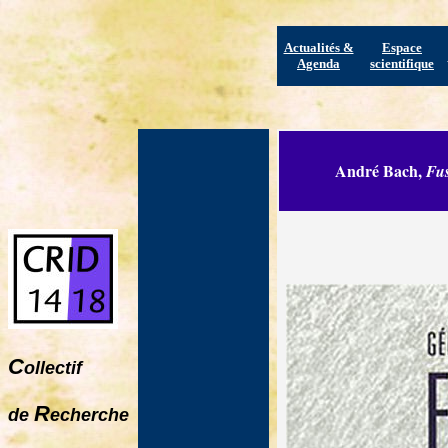
Actualités &
Espace
Agenda
scientifique
André Bach,
Fus
C
ollectif
R
de
echerche